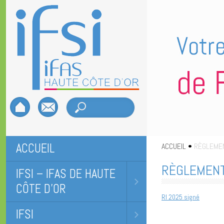
ACCUEIL
ACCUEIL
•
RÈGLEMEN
RÈGLEMENT
IFSI – IFAS DE HAUTE
CÔTE D’OR
RI 2025 signé
IFSI