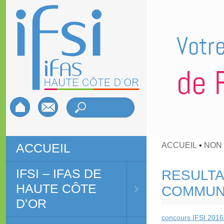
ACCUEIL
•
NON
ACCUEIL
IFSI – IFAS DE
RESULTA
HAUTE CÔTE
COMMUN
D’OR
concours IFSI 2016