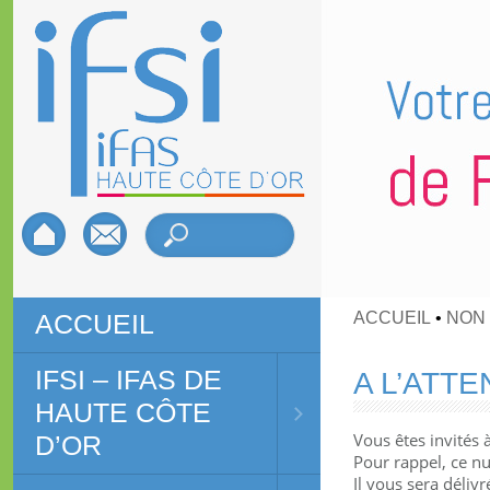
ACCUEIL
•
NON
ACCUEIL
IFSI – IFAS DE
A L’ATTE
HAUTE CÔTE
Vous êtes invités 
D’OR
Pour rappel, ce nu
Il vous sera déliv